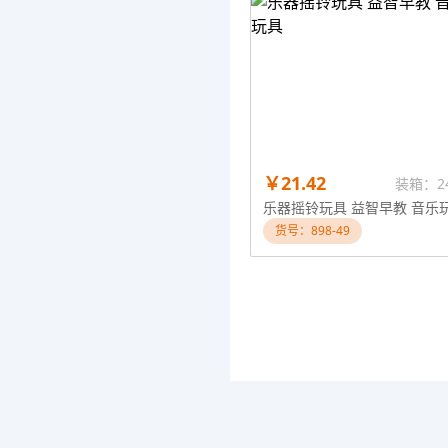
￥21.42
装箱：2
乐器摇铃玩具 益智早教 音乐
货号：898-49